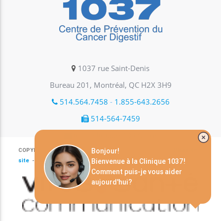
1037 rue Saint-Denis
Bureau 201, Montréal, QC H2X 3H9
514.564.7458
-
1.855-643.2656
514-564-7459
info@clinique-1037.com
Bonjour!
COPYRIGHT © 2026 Clinique1037.ALL RIGHT RESERVED. -
Plans de
Bienvenue à la Clinique 1037!
site
-
Politique de confidentialité
Comment puis-je vous aider
aujourd'hui?